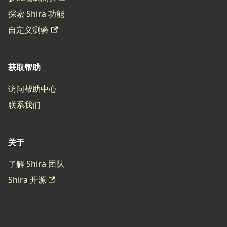
探索 Shira 功能
自定义测验
获取帮助
访问帮助中心
联系我们
关于
了解 Shira 团队
Shira 开源