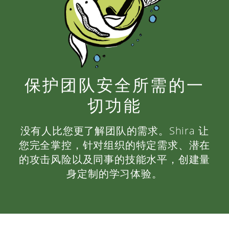
保护团队安全所需的一
切功能
没有人比您更了解团队的需求。Shira 让
您完全掌控，针对组织的特定需求、潜在
的攻击风险以及同事的技能水平，创建量
身定制的学习体验。