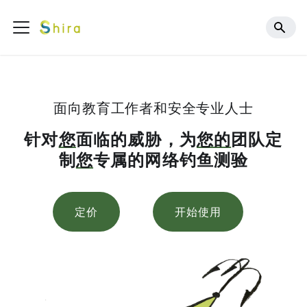
面向教育工作者和安全专业人士
针对
您
面临的威胁，为
您的
团队定
制
您
专属的网络钓鱼测验
定价
开始使用