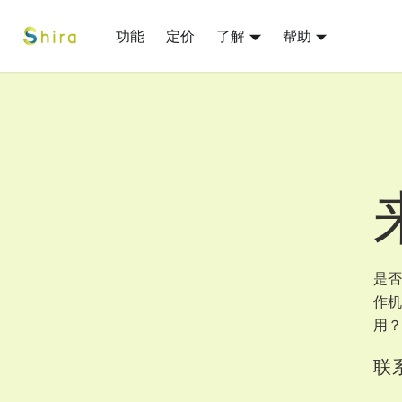
功能
定价
了解
帮助
是否
作机
用？
联