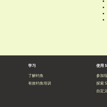
学习
使用 S
了解钓鱼
参加
有效钓鱼培训
探索 S
自定