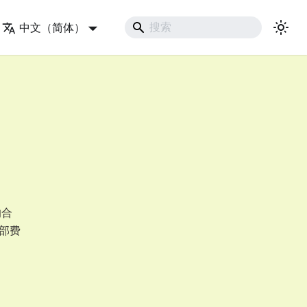
中文（简体）
的合
全部费