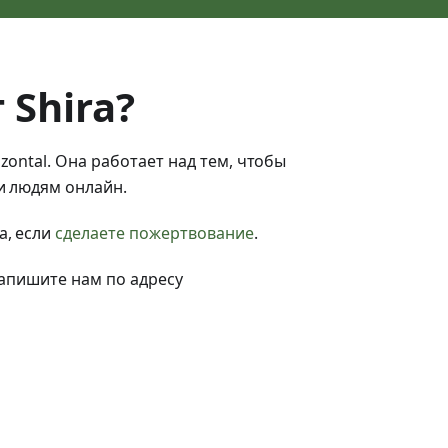
 Shira?
ontal. Она работает над тем, чтобы
и людям онлайн.
, если
сделаете пожертвование
.
напишите нам по адресу