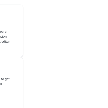
 para
ación
 editar,
 to get
nd