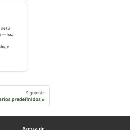
 de tu
ra — haz
io, e
Siguiente
rios predefinidos
Acerca de