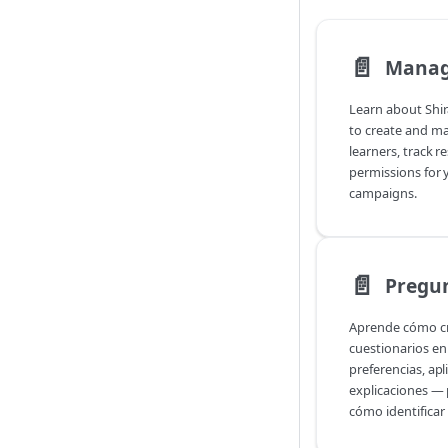
📄️
Manag
Learn about Shir
to create and ma
learners, track r
permissions for 
campaigns.
📄️
Pregu
Aprende cómo cr
cuestionarios en
preferencias, apl
explicaciones — 
cómo identificar