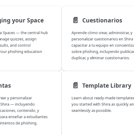
📄️
ing your Space
Cuestionarios
a Spaces — the central hub
Aprende cómo crear, administrar, y
nage quizzes, assign
personalizar cuestionarios en Shira
esults, and control
capacitar a tu equipo en concientiz
your phishing education
sobre phishing, incluyendo publicar,
duplicar, y eliminar cuestionarios.
📄️
ntas
Template Library
ear y personalizar
Learn about ready-made templates
 Shira — incluyendo
you started with Shira as quickly a
icaciones, contenido, y
seamlessly as possible.
para enseñar a estudiantes
 intentos de phishing.