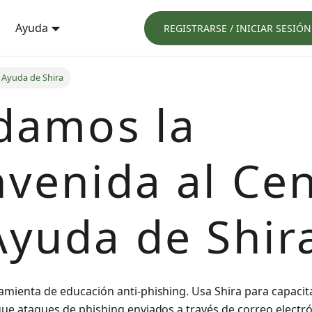
Ayuda
REGISTRARSE / INICIAR SESIÓN
 Ayuda de Shira
 damos la
nvenida al Ce
Ayuda de Shir
amienta de educación anti-phishing. Usa Shira para capacit
que ataques de phishing enviados a través de correo electró