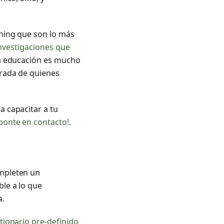
shing que son lo más
nvestigaciones que
la educación es mucho
trada de quienes
a capacitar a tu
ponte en contacto!
.
mpleten un
le a lo que
a.
tionario pre-definido