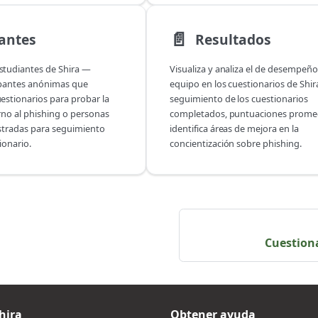
📄️
antes
Resultados
studiantes de Shira —
Visualiza y analiza el de desempeño
ipantes anónimas que
equipo en los cuestionarios de Shi
estionarios para probar la
seguimiento de los cuestionarios
rno al phishing o personas
completados, puntuaciones promed
stradas para seguimiento
identifica áreas de mejora en la
ionario.
concientización sobre phishing.
Cuestiona
hira
Obtener ayuda